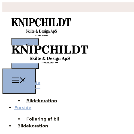
Forside
Bildekoration
Forside
Foliering af bil
Bildekoration