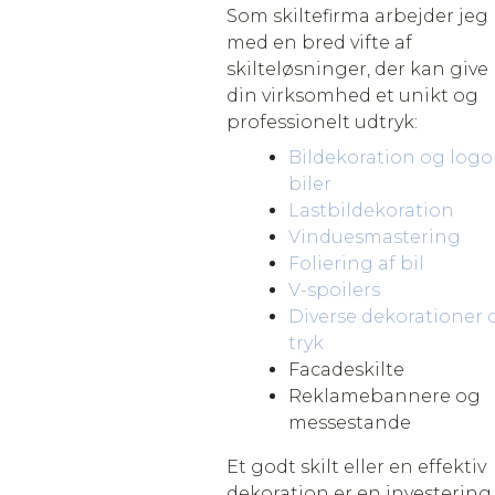
Som skiltefirma arbejder jeg
med en bred vifte af
skilteløsninger, der kan give
din virksomhed et unikt og
professionelt udtryk:
Bildekoration og logo
biler
Lastbildekoration
Vinduesmastering
Foliering af bil
V-spoilers
Diverse dekorationer 
tryk
Facadeskilte
Reklamebannere og
messestande
Et godt skilt eller en effektiv
dekoration er en investering 