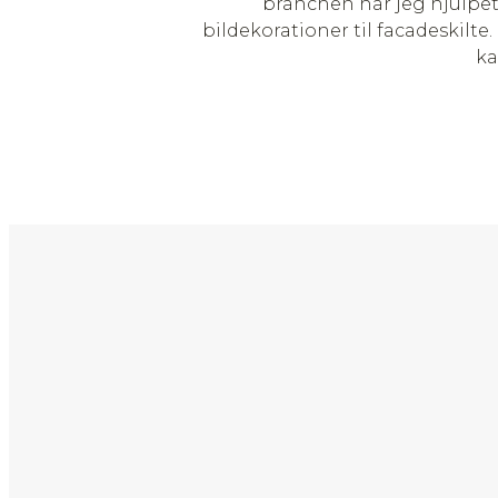
branchen har jeg hjulpet
bildekorationer til facadeskilte.
ka