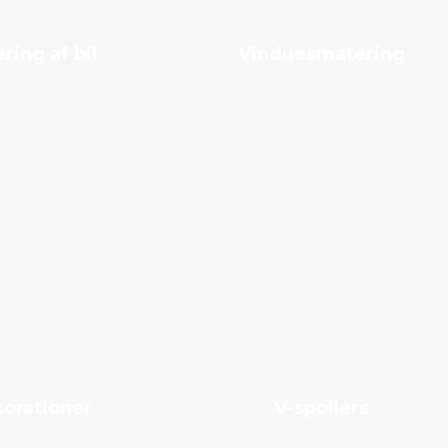
ering af bil
Vinduesmatering
orationer
V-spoilers