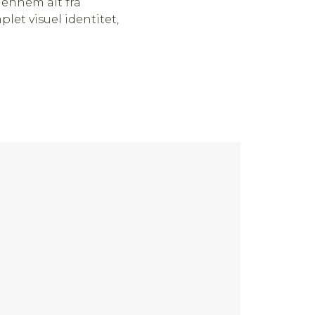
gennem alt fra
let visuel identitet,