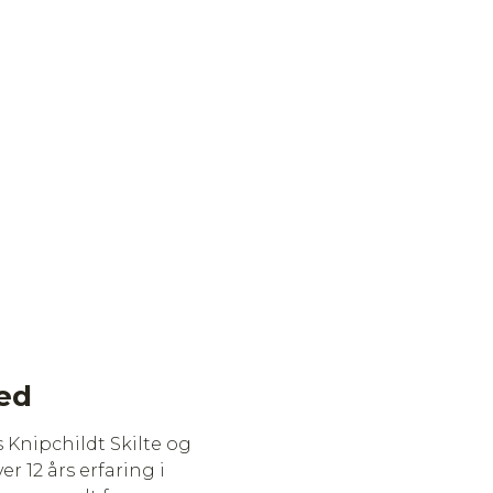
hed
s Knipchildt Skilte og
r 12 års erfaring i