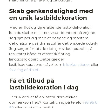
matcher dine ønsker og dit budget.
Skab genkendelighed med
en unik lastbildekoration
Med en flot og iøjnefaldende lastbildekoration
kan du skabe en stærk visuel identitet på vejene.
Jeg hjælper dig med at designe og montere
dekorationen, så din lastbil får det ønskede udtryk.
Jeg sørger for, at alle detaljer sidder præcist, så
resultatet både er æstetisk flot og
langtidsholdbart. Dette gælder
lastbilsdekorationer såvel som
bildekorationer
eller
foliering af din bil
.
Få et tilbud på
lastbildekoration i dag
Er du klar til at få en lastbil, der vækker
opmærksomhed? Kontakt mig på telefon
93 95 61
80
eller send en e-mail til