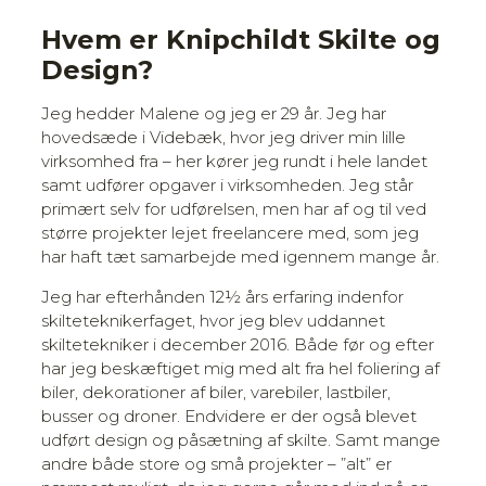
Hvem er Knipchildt Skilte og
Design?
Jeg hedder Malene og jeg er 29 år. Jeg har
hovedsæde i Videbæk, hvor jeg driver min lille
virksomhed fra – her kører jeg rundt i hele landet
samt udfører opgaver i virksomheden. Jeg står
primært selv for udførelsen, men har af og til ved
større projekter lejet freelancere med, som jeg
har haft tæt samarbejde med igennem mange år.
Jeg har efterhånden 12½ års erfaring indenfor
skilteteknikerfaget, hvor jeg blev uddannet
skiltetekniker i december 2016. Både før og efter
har jeg beskæftiget mig med alt fra hel foliering af
biler, dekorationer af biler, varebiler, lastbiler,
busser og droner. Endvidere er der også blevet
udført design og påsætning af skilte. Samt mange
andre både store og små projekter – ”alt” er