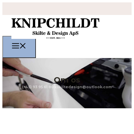
Om os
(+45) 93 95 61 80
kskiltedesign@outlook.com